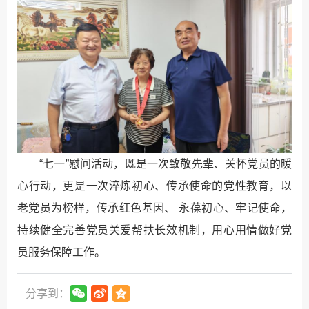
“七一”慰问活动，既是一次致敬先辈、关怀党员的暖
心行动，更是一次淬炼初心、传承使命的党性教育，以
老党员为榜样，传承红色基因、
永葆初心、牢记使命
，
持续健全完善党员关爱帮扶长效机制，用心用情做好党
员服务保障工作。
分享到：