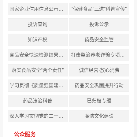
国家企业信用信息公示系统（安徽）
“保健食品“三进”科普宣传”
投诉查询
投诉公示
知识产权
药品安全监管
食品安全快速检测结果查询
打击整治养老诈骗专项行动
落实食品安全“两个责任”
诚信经营·放心消费
学习贯彻《质量强国建设纲要》，推动质量强市建设
药品安全巩固提升行动
药品法治科普
已归档专题
深入学习贯彻党的二十届四中全会精神
廉洁文化建设
公众服务