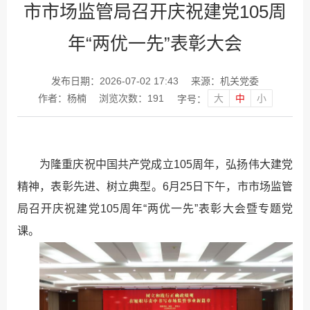
市市场监管局召开庆祝建党105周
年“两优一先”表彰大会
发布日期：2026-07-02 17:43
来源：机关党委
大
中
小
作者：杨楠
浏览次数：
191
字号：
为隆重庆祝中国共产党成立105周年，弘扬伟大建党
精神，表彰先进、树立典型。6月25日下午，市市场监管
局召开庆祝建党105周年“两优一先”表彰大会暨专题党
课。