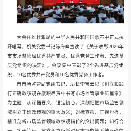
大会在雄壮激昂的中华人民共和国国歌声中正式拉
开帷幕。机关党委书记陈海峰宣读了《关于表彰2026年
市市场监管局优秀共产党员、优秀党务工作者、先进基
层党组织的决定》。会议集中表彰了2个先进基层党组
织，10名优秀共产党员和10名优秀党务工作者。
市市场监管局党组书记、局长李宝云以《树立和践
行正确政绩观在履职尽责中书写市场监管事业新篇章》
为主题，从深悟要义、锚定初心，深刻把握市场监管领
域树立正确政绩观的重大意义；对标查摆、正视短板，
精准剖析市场监管领域政绩观错位的突出问题；知行合
一、实干笃行，树立和践行新时代市场监管系统正确的