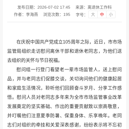
发布日期：2026-07-02 17:45
来源：离退休工作科
大
中
小
作者：李海燕
浏览次数：
195
字号：
在庆祝中国共产党成立105周年之际，近日，市市场
监管局组织走访慰问离休干部和退休老同志，为他们送
去组织的关怀与节日祝福。
慰问组一行登门看望老一辈市场监管人，送上慰问
品，并与老同志们促膝交谈，关切询问他们的健康起居
和家庭生活情况，聆听他们回顾奋斗岁月、分享工作感
悟。慰问人员对老同志多年来为全市市场监管事业改革
发展奠定的坚实基础、作出的重要贡献致以崇高敬意，
并叮嘱他们注意夏季防暑、保重身体、乐享晚年。老同
志们对组织的牵挂和关爱深表感谢，纷纷表示将不忘初