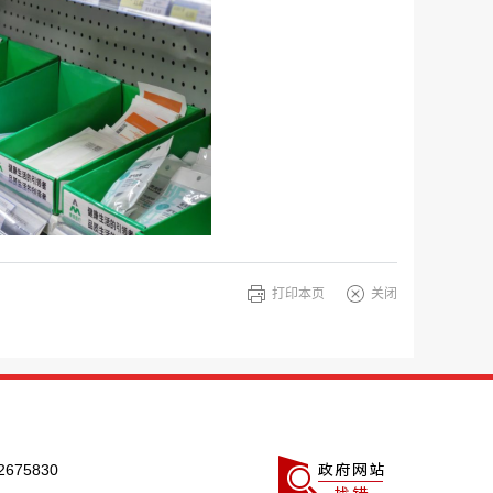
打印本页
关闭
675830