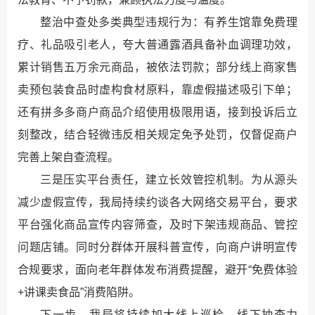
整治中查处多类典型违规行为：有养生馆靠免费理
疗、礼品吸引老人，夸大普通露酒具备补血调理功效，
累计销售五万余元商品，被依法罚款；部分线上商家售
卖预包装食品时虚构食材原料，靠虚假描述吸引下单；
还有拼多多商户商品介绍使用极限用语，接到投诉后立
刻整改，结合轻微违反相关规定免予处罚，仅督促商户
完善上架自查流程。
三是压实平台责任，建立长效管控机制。为从源头
减少虚假宣传，我局持续约谈各大网络交易平台，要求
平台强化商品宣传内容筛查，及时下架违规商品、管控
问题店铺。同时分群体开展科普宣传，向商户讲明宣传
合规要求，面向老年群体发布消费提醒，避开“免费体验
+讲课卖食品”消费陷阱。
下一步，我局将持续加大线上巡检、线下抽查力