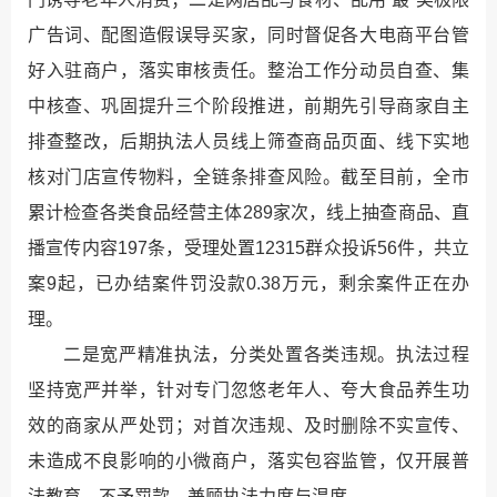
广告词、配图造假误导买家，同时督促各大电商平台管
好入驻商户，落实审核责任。整治工作分动员自查、集
中核查、巩固提升三个阶段推进，前期先引导商家自主
排查整改，后期执法人员线上筛查商品页面、线下实地
核对门店宣传物料，全链条排查风险。截至目前，全市
累计检查各类食品经营主体289家次，线上抽查商品、直
播宣传内容197条，受理处置12315群众投诉56件，共立
案9起，已办结案件罚没款0.38万元，剩余案件正在办
理。
二是宽严精准执法，分类处置各类违规。执法过程
坚持宽严并举，针对专门忽悠老年人、夸大食品养生功
效的商家从严处罚；对首次违规、及时删除不实宣传、
未造成不良影响的小微商户，落实包容监管，仅开展普
法教育、不予罚款，兼顾执法力度与温度。