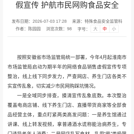
假宣传 护航市民网购食品安全
发布日期：2026-07-03 17:28
来源：特殊食品安全监管科
大
中
小
作者：陈园园
浏览次数：
98
字号：
按照安徽省市场监管局统一部署，今年4月起淮南市
市场监管局启动为期半年的网络食品销售虚假宣传专项
整治，线上线下同步发力，严查网店、养生门店各类不
实宣传乱象，切实减少市民网购踩坑情况。
一是全域同步排查，摸清宣传乱象底数。本次整治
覆盖电商店铺、线下养生门店、直播带货商家等全部食
品经营主体，重点盯紧两类高发问题：一是养生馆通过
讲课、线上转发视频，拿普通酒水谎称能治病养生，专
门诱导老年人消费；二是网店乱写食材、乱用“最”类极限