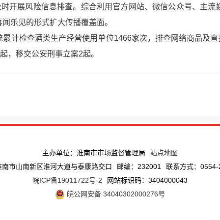
，及时开展风险信息排查。综合利用官方网站、微信公众号、主流
喜闻乐见的形式扩大传播覆盖面。
累计检查酒类生产经营使用单位1466家次，排查网络商品及直播
6起，移交公安刑事立案2起。
主办单位：淮南市市场监督管理局
站点地图
淮南市山南新区淮河大道与泰康路交口
邮编：232001
联系方式：0554-2
皖ICP备19011722号-2
网站标识码：3404000043
皖公网安备 34040302000276号