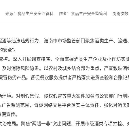
来源：食品生产安全监管科
作者：食品生产安全监管科
浏览次数
假酒等违法违规行为，淮南市市场监管部门聚焦酒类生产、流通
的安全”。
管控。深入开展调查摸底，全面掌握酒类生产企业及小作坊实
，及时消除风险隐患。以农村及城乡结合部为重点，严查散装酒
酒"等假冒伪劣产品。督促餐饮服务提供者严格落实进货查验和台账
场环境。对制假售假、侵权假冒等重大案件加强与公安部门行刑
键词纳入广告监测范围，督促网络交易平台落实主体责任，强化对酒
虚假宣传。
共治格局。聚焦"两超一非"突出问题，开展市级酒类专项抽检、