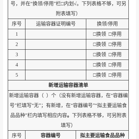
号，并在
“
换领
/
停用
”
栏
□
内划
√
。下列表格不够，可另
附表填写）
序号
运输容器证明编号
换领
/
停用
1
□
换领
□
停用
2
□
换领
□
停用
3
□
换领
□
停用
4
□
换领
□
停用
5
□
换领
□
停用
新增运输容器
清单
新增运输容器（
）个（
没有新增运输容器，在
“
容器编
号
”
栏填写
“
无
”
；有新增，在
“
容器编号
”“
拟主要运输食
品品种
”
栏内填写相应内容
。
下列表格不够，可另附表
填写）
序号
容器编号
拟主要运输食品品种