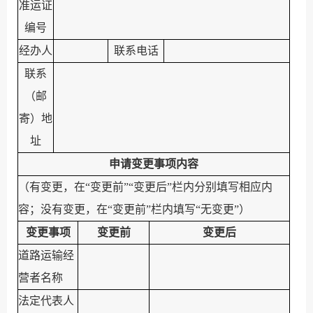
准运证
编号
经办人
联系电话
联系
（邮
寄）地
址
申请
变更
事项内容
（
有变更，在
“
变更前
”“
变更后
”
栏内分别填写相应内
容；没有变更，在
“
变更前
”
栏内填写
“
无变更
”
）
变更事项
变更前
变更后
道路运输经
营者名称
法定代表人