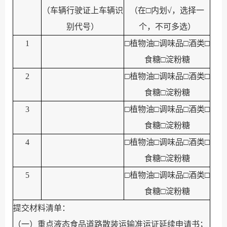
（
车辆行驶证上车辆识
（
在
□
内划
√
，选择一
别代号
）
个，
不可多选
）
1
□
植物油
□
调味品
□
酒类
□
食糖
□
淀粉糖
2
□
植物油
□
调味品
□
酒类
□
食糖
□
淀粉糖
3
□
植物油
□
调味品
□
酒类
□
食糖
□
淀粉糖
4
□
植物油
□
调味品
□
酒类
□
食糖
□
淀粉糖
5
□
植物油
□
调味品
□
酒类
□
食糖
□
淀粉糖
提交材料清单：
（一）重点液态食品道路散装运输准运证延续申请书；