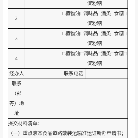
淀粉糖
□
植物油
□
调味品
□
酒类
□
食糖
□
2
淀粉糖
□
植物油
□
调味品
□
酒类
□
食糖
□
3
淀粉糖
□
植物油
□
调味品
□
酒类
□
食糖
□
4
淀粉糖
经办人
联系电话
联系
（邮
寄）地
址
提交材料清单：
（一）重点液态食品道路散装运输准运证新办申请书；