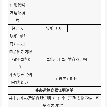
信用代码
准运证编
号
经办人
联系电话
联系（邮
寄）地址
申请补办内容
（请在
□
内划
□
准运证
□
运输容器证明
√
）
补办原因（请
□
遗失
□
损坏
在
□
内划
√
）
补办运输容器证明清单
共申请补办运输容器证明（
）个（下列表格不够，可
另附表填写）