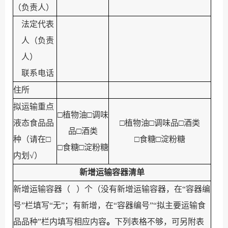
（负责人）
法定代表
人（负责
人）
联系电话
住所
拟运输重点
□
植物油
□
调味
液态食品品
□
植物油
□
调味品
□
酒类
品
□
酒类
种（请在
□
□
食糖
□
淀粉糖
□
食糖
□
淀粉糖
内划
√
）
新增运输容器
清单
新增运输容器（
）个（
没有新增运输容器，在
“
容器编
号
”
栏填写
“
无
”
；有新增，在
“
容器编号
”“
拟主要运输食
品品种
”
栏内填写相应内容
。
下列表格不够，可另附表