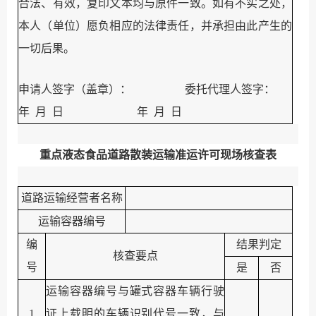
合法、有效，复印文本均与原件一致。如有不实之处，
本人（单位）愿负相应的法律责任，并承担由此产生的
一切后果。
申请人签字（盖章）：
委托代理人签字：
年
月
日
年
月
日
重点液态食品道路散装运输准运许可现场核查表
道路运输经营者名称
运输容器编号
编
结果判定
核查要点
号
是
否
运输容器编号与罐式容器车辆行驶
1
证上载明的车辆识别代号一致，与