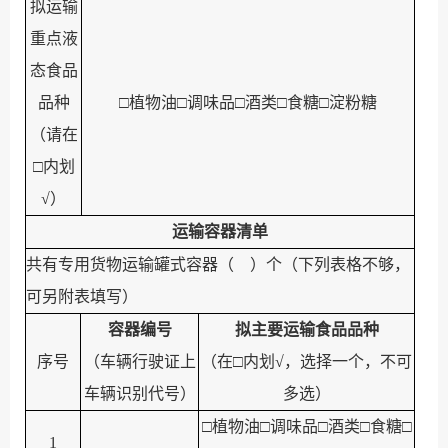
拟运输
重点液
态食品
品种
□
植物油
□
调味品
□
酒类
□
食糖
□
淀粉糖
（请在
□
内划
√
）
运输容器清单
共有专用货物运输罐式容器（
）个（下列表格不够，
可另附表填写）
容器编号
拟主要运输食品品种
序号
（
车辆行驶证上
（
在
□
内划
√
，选择一个，
不可
车辆识别代号
）
多选
）
□
植物油
□
调味品
□
酒类
□
食糖
□
1