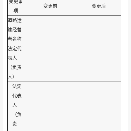
变更事
变更前
变更后
项
道路运
输经营
者名称
法定代
表人
（负责
人）
法定
代表
人
（负
责