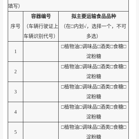
填写
）
容器编号
拟主要运输食品品种
序号
（
车辆行驶证上
（
在
□
内划
√
，选择一个，
不可
车辆识别代号
）
多选
）
□
植物油
□
调味品
□
酒类
□
食糖
□
1
淀粉糖
□
植物油
□
调味品
□
酒类
□
食糖
□
2
淀粉糖
□
植物油
□
调味品
□
酒类
□
食糖
□
3
淀粉糖
□
植物油
□
调味品
□
酒类
□
食糖
□
4
淀粉糖
□
植物油
□
调味品
□
酒类
□
食糖
□
5
淀粉糖