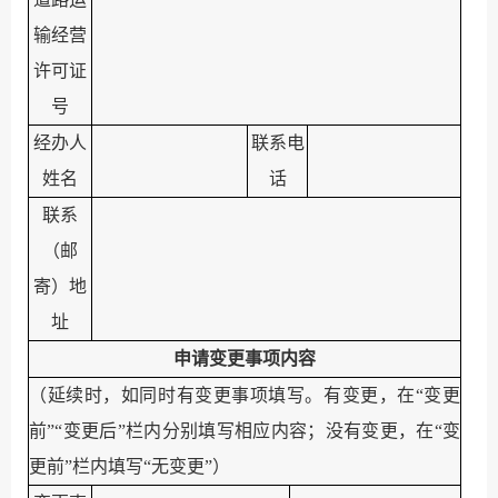
输经营
许可证
号
经办人
联系电
姓名
话
联系
（邮
寄）地
址
申请
变更
事项内容
（
延续时，如同时有变更事项填写。有变更，在
“
变更
前
”“
变更后
”
栏内分别填写相应内容；没有变更，在
“
变
更前
”
栏内填写
“
无变更
”
）