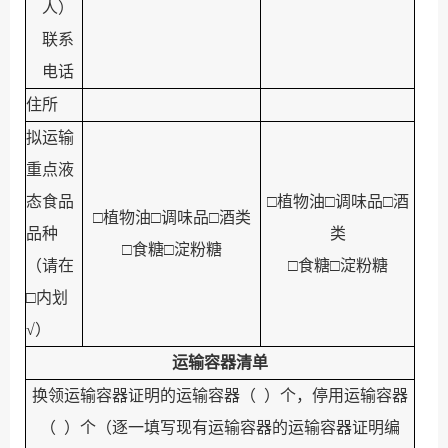
人）
联系
电话
住所
拟运输
重点液
态食品
□
植物油
□
调味品
□
酒
□
植物油
□
调味品
□
酒类
品种
类
□
食糖
□
淀粉糖
（请在
□
食糖
□
淀粉糖
□
内划
√
）
运输容器清单
换领运输容器证明的运输容器（
）个，停用运输容器
（
）个（逐一填写现有运输容器的运输容器证明编