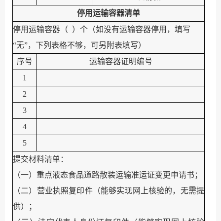
停用运输容器
清单
停用运输容器（
）个（
如没有运输容器停用，填写
“
无
”
，
下列表格不够
，
可另附表填写）
序号
运输容器证明编号
1
2
3
4
5
提交材料清单：
（一）重点液态食品道路散装运输准运证变更申请书；
（二）营业执照复印件（能够实现网上核验的
，
无需提
供）；