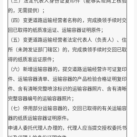
（
三
）
法定代表人身份证复印件（能够实现网上核验
的
，
无需提供）；
（
四
）变更道路运输经营者名称的
，
完成换领手续时交
回已取得的纸质准运证、运输容器证明原件；
（
五
）变更道路运输经营者法定代表人（负责人）、住
所（未跨发证部门辖区）的
，
完成换领手续时交回已取
得的纸质准运证原件；
（
六
）新增运输容器的
，
提交道路运输经营许可证复印
件、运输容器清单、运输容器的产品检验合格证明复印
件、含有清晰完整喷涂标识的运输容器照片、含有清晰
完整容器编号的运输容器照片；
（
七
）停用部分运输容器的
，
交回已取得的有关运输容
器的纸质运输容器证明原件。
申请人委托代理人办理的
，
代理人应当提交授权委托书