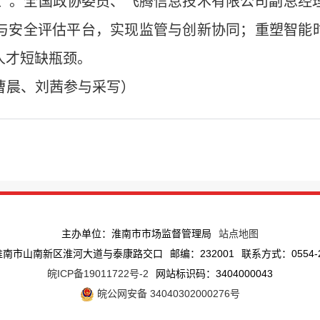
效应’”。全国政协委员、飞腾信息技术有限公司副总经
与安全评估平台，实现监管与创新协同；重塑智能时代
人才短缺瓶颈。
曹晨、刘茜参与采写）
主办单位：淮南市市场监督管理局
站点地图
淮南市山南新区淮河大道与泰康路交口
邮编：232001
联系方式：0554-2
皖ICP备19011722号-2
网站标识码：3404000043
皖公网安备 34040302000276号