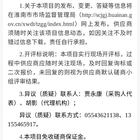
1
.关于本项目的发布、变更、答疑等信息将
在
淮南市市场监督管理局（
http://scjgj.huainan.g
ov.cn/xwdt/tzgg/index.html）
网
上发布。供应商
须随时关注该项目信息动态，如因关注不及时
错过信息下载，责任自行承担。
2.开评标说明：本项目实行现场开评标，过
程中供应商应随时关注现场，及时回复询标或
二次报价，未回复的则视为供应商默认
磋商
小
组评审结果。
3.
异议（质疑）联系人
：
贾永康
（采购人代
表）
、胡影
（代理机构）；
异议（质疑）联系方式
：
05543621138
、
13
155465917
。
4
.
本项目免收磋商保证金
。