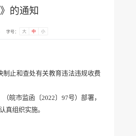
》的通知
大
中
小
3
字号：
决制止和查处有关教育违法违规收费
》（
皖
市监
函〔
20
22
〕
97
号）部署，
认真
组织实施
。