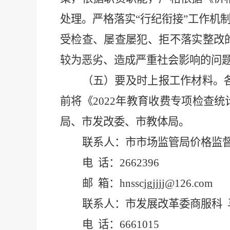
处理。严格落实
“
行纪衔接
”
工作机
受检查、屡查屡犯、拒不落实整改
较为恶劣、造成严重社会影响的问
（五）要及时上报工作材料。
前将《
2022
年教育收费专项检查统
局、市发改委、市教体局。
联系人：市市场监管局价格监
电
话：
2662396
邮
箱：
hnsscjgjjjj@126.com
联系人：市发展改革委商服科
电
话：
6661015