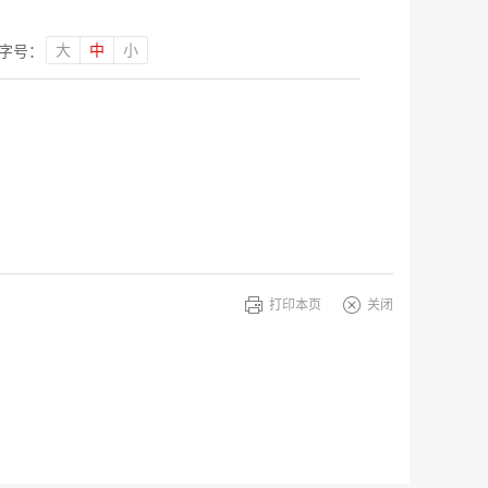
大
中
小
字号：
打印本页
关闭