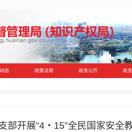
动态
政策法规
政务公开
政
支部开展“4・15”全民国家安全