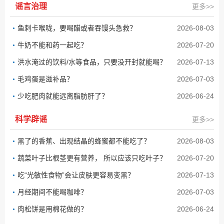
谣言治理
更多>>
鱼刺卡喉咙，要喝醋或者吞馒头急救？
2026-08-03
牛奶不能和药一起吃？
2026-07-20
洪水淹过的饮料/水等食品，只要没开封就能喝？
2026-07-13
毛鸡蛋是滋补品？
2026-07-03
少吃肥肉就能远离脂肪肝了？
2026-06-24
科学辟谣
更多>>
黑了的香蕉、出现结晶的蜂蜜都不能吃了？
2026-08-03
蔬菜叶子比根茎更有营养， 所以应该只吃叶子？
2026-07-20
吃“光敏性食物”会让皮肤更容易变黑？
2026-07-13
月经期间不能喝咖啡？
2026-07-03
肉松饼是用棉花做的？
2026-06-24