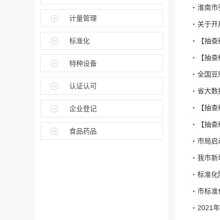
淮南市
计量管理
关于开
标准化
【抽查
【抽查
特种设备
全国豆
认证认可
省大数
【抽查
企业登记
【抽查
食品药品
市局启
我市新
标准化
市标准
202