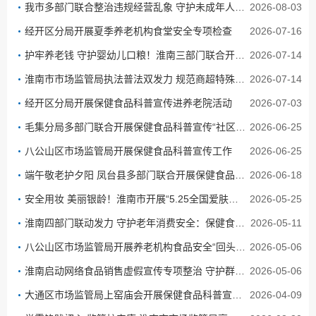
我市多部门联合整治违规经营乱象 守护未成年人暑期健康成长
2026-08-03
经开区分局开展夏季养老机构食堂安全专项检查
2026-07-16
护牢养老钱 守护婴幼儿口粮！淮南三部门联合开展保健食品护老提升专项行动
2026-07-14
淮南市市场监管局执法普法双发力 规范商超特殊食品专区专柜经营管理
2026-07-14
经开区分局开展保健食品科普宣传进养老院活动
2026-07-03
毛集分局多部门联合开展保健食品科普宣传“社区深度行”活动
2026-06-25
八公山区市场监管局开展保健食品科普宣传工作
2026-06-25
端午敬老护夕阳 凤台县多部门联合开展保健食品科普宣传“社区深度行”活动
2026-06-18
安全用妆 美丽银龄！淮南市开展“5.25全国爱肤日” 科普宣传活动
2026-05-25
淮南四部门联动发力 守护老年消费安全：保健食品科普宣传“社区深度行”全面启动
2026-05-11
八公山区市场监管局开展养老机构食品安全“回头看” “筑牢”老年群体舌尖防线
2026-05-06
淮南启动网络食品销售虚假宣传专项整治 守护群众网络消费安全
2026-05-06
大通区市场监管局上窑庙会开展保健食品科普宣传活动
2026-04-09