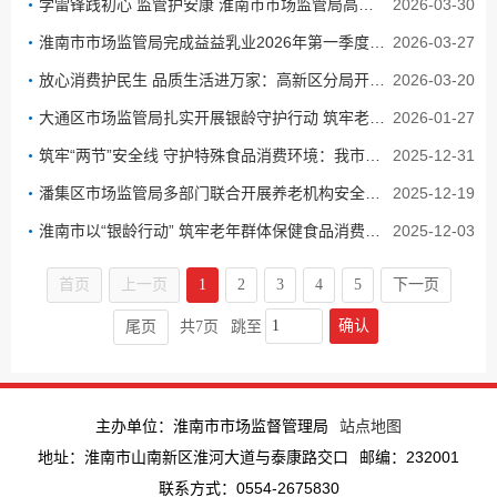
学雷锋践初心 监管护安康 淮南市市场监管局高新区分局开展敬老爱老主题活动
2026-03-30
淮南市市场监管局完成益益乳业2026年第一季度日常监督检查
2026-03-27
放心消费护民生 品质生活进万家：高新区分局开展特殊食品安全科普宣传活动
2026-03-20
大通区市场监管局扎实开展银龄守护行动 筑牢老年消费安全防线
2026-01-27
筑牢“两节”安全线 守护特殊食品消费环境：我市开展特殊食品消费环节排查整治行动
2025-12-31
潘集区市场监管局多部门联合开展养老机构安全检查
2025-12-19
淮南市以“银龄行动” 筑牢老年群体保健食品消费安全防线
2025-12-03
首页
上一页
1
2
3
4
5
下一页
确认
尾页
共7页
跳至
主办单位：淮南市市场监督管理局
站点地图
地址：淮南市山南新区淮河大道与泰康路交口
邮编：232001
联系方式：0554-2675830