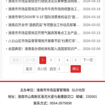
淮南市市场监管综合行政执法支队重拳整治网络餐饮食品安全
2026-04-14
淮南市市场监管局召开全市牛肉市场持续整治工作会议
2026-03-19
淮南市举行2026年“3·15”国际消费者权益日“提升消费品质”暨诚信教育主题宣传活动
2026-03-16
淮南召开全市“清朗药监”专项整治工作动员部署警示教育会
2026-03-02
淮南市市场监管局召开燃气器具等重点工业产品质量安全隐患排查整治工作会议
2026-02-13
八公山区市场监督管理局开展春节前“扫黄打非”专项巡查行动
2026-02-10
全国典型！淮南查办侵权商标案入选国家知识产权执法典型案例
2026-02-09
首页
上一页
1
2
3
4
5
下一页
确认
尾页
共13页
跳至
主办单位：淮南市市场监督管理局
站点地图
地址：淮南市山南新区淮河大道与泰康路交口
邮编：232001
联系方式：0554-2675830