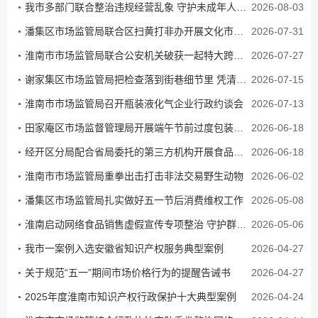
我市多部门联合整治违规经营乱象 守护未成年人暑期健康成长
2026-08-03
潘集区市场监管局联合区扫黄打非办开展文化市场集中检查行动
2026-07-31
淮南市市场监管局联合公安机关破获一起特大跨省制售假冒肉毒素案件
2026-07-27
谢家集区市场监管局把检查落到街巷细节里 凭清风铁纪兜住野生动物安全
2026-07-15
淮南市市场监管局召开瓶装液化气企业行政约谈会
2026-07-13
田家庵区市场监督管理局开展端午节前过度包装专项检查
2026-06-18
经开区分局配合省局委托的第三方机构开展食品生产企业飞行检查
2026-06-18
淮南市市场监管局重拳出击打击非法交易野生动物
2026-06-02
潘集区市场监管局扎实做好五一节后消费维权工作
2026-05-08
淮南启动网络食品销售虚假宣传专项整治 守护群众网络消费安全
2026-05-06
我市一案例入选安徽省知识产权服务典型案例
2026-04-27
关于规范“五一”期间市场价格行为的提醒告诫书
2026-04-27
2025年度淮南市知识产权行政保护十大典型案例
2026-04-24