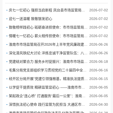
庆七一忆初心 强担当启新程 凤台县市场监管局开展迎“七一”系列活动
2026-07-02
迎七一送温暖 致敬银发初心
2026-07-02
致敬榜样践初心 砥砺奋进担使命：市市场监管局召开庆祝建党105周年“两优一先”表彰大会
2026-07-02
情暖七一忆初心 薪火相传担使命：市市场监管局开展“七一”走访慰问暨“光荣在党50年”纪念章颁发活动
2026-07-02
淮南市市场监管局召开2026年上半年党风廉政建设暨警示教育大会
2026-06-26
深化清风铁纪大讨论 淬炼忠诚干净监管队伍：八公山区市场监管局筑牢廉洁执法根基
2026-06-26
党建结对聚合力 服务乡村促振兴：淮南市市场监管局多支部开展 “双结对、双提升” 共建主题党日活动
2026-06-18
毛集分局党支部组织学习贯彻党的二十届四中全会精神培训课程
2026-06-16
经开区分局开展“党建引领强根基，精准执法提质效”清风铁纪精准执法专题研讨会
2026-06-15
以学促干提质效 精耕监管显初心 ——淮南市市场监督管理局第四期学习讲坛开讲
2026-06-05
架起政企“连心桥” 打通服务“最后一公里”：淮南市市场监管局开展“机关党建下基层、党员助企上一...
2026-06-05
深悟执法初心使命 践行监管为民担当 大通区市场监管局扎实开展“为何执法、为谁执法”学习研讨
2026-04-30