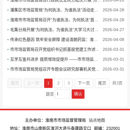
淮南市市场监管综合行政执法支队分批次开展“为何执法、为谁执法”大学习大讨论大提升活动
2026-04-28
潘集区市场监管局“为何执法、为谁执法”活动走深走实
2026-04-28
淮南市市场监管局召开“为谁执法、为何执法”首轮大讨论
2026-04-28
毛集分局开展“为何执法、为谁执法”大学习大讨论提升活动
2026-04-27
传承红色基因 筑牢安全屏障 建设清朗药监：淮南市市场监管局第三党支部开展清明主题党日活动
2026-04-08
市市场监管局召开党组织书记抓基层党建工作述职评议考核会
2026-03-31
互学互鉴共进步 提质增效促提升 ——市市场监管局在2026年市直机关党的工作暨纪检工作会议上作经验交...
2026-03-31
市市场监管局党组召开专题会议研究部署机关党建和全面从严治党工作
2026-03-31
首页
上一页
1
2
3
下一页
尾页
共3页
确认
跳至
主办单位：淮南市市场监督管理局
站点地图
地址：淮南市山南新区淮河大道与泰康路交口
邮编：232001