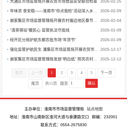
大通区市场监管局开展农贸市场食品安全联合检查
2026-02-25
年味浓 食安稳——淮南市“你点我检”活动深入乡村护佳节
2026-02-09
谢家集区市场监督管理局开展农村偏远地区春节前特种设备安全检查
2026-02-04
“清茶驿站”暖民心 监管执法守底线
2026-01-09
经开区分局护航东都农批市场“年货节”
2026-01-09
强化监管护航民生 潘集区市场监管局开展农贸市场及周边专项检查
2025-12-17
谢家集区市场监督管理局发放“明白纸” 照亮农村食品销售“规范路”
2025-12-12
首页
上一页
1
2
3
4
5
下一页
确认
尾页
共11页
跳至
主办单位：淮南市市场监督管理局
站点地图
地址：淮南市山南新区淮河大道与泰康路交口
邮编：232001
联系方式：0554-2675830