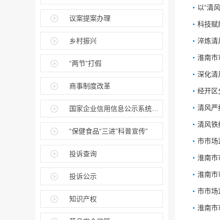
以“清
议案提案办理
科技赋
乡村振兴
淬炼清
淮南市
“两节”打假
深化清
商事制度改革
经开区
清风严
国家企业信用信息公示系统（安徽）
清风铁
“保健食品“三进”科普宣传”
市市场
投诉查询
淮南市
淮南市
投诉公示
市市场
知识产权
淮南市