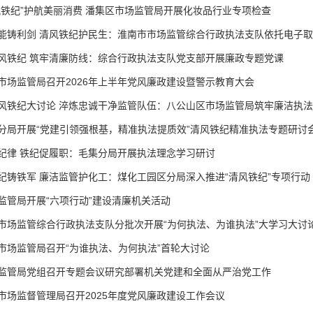
风铁纪”护航美丽消费 潘集区市场监管局开展化妆品行业专项检查
能铸利剑 清风铁纪护民生：淮南市市场监管综合行政执法支队依托电子取证
风铁纪 筑牢清廉防线：综合行政执法支队党支部开展廉政专题党课
市场监管局召开2026年上半年党风廉政建设暨警示教育大会
风铁纪大讨论 淬炼忠诚干净监管队伍：八公山区市场监管局筑牢廉洁执
分局开展“党建引领强根基，精准执法提质效”清风铁纪精准执法专题研讨
纪律 铁纪促履职：毛集分局开展执法理念学习研讨
纪铸铁军 廉洁监管护化工：煤化工园区分局深入推进“清风铁纪”专项行动
监管局开展“六项行动”建设清廉机关活动
市场监管综合行政执法支队分批次开展“为何执法、为谁执法”大学习大讨
市场监管局召开“为谁执法、为何执法”首轮大讨论
监管局党组召开专题会议研究部署机关党建和全面从严治党工作
市场监督管理局召开2025年度党风廉政建设工作会议